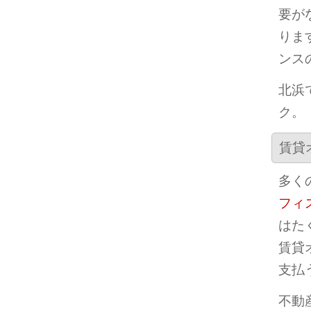
要が
りま
ンス
北浜
ク。
賃貸
多く
フィ
はた
賃貸
支払
不動